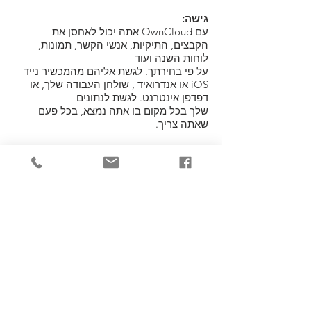
גישה:
עם OwnCloud אתה יכול לאחסן את
הקבצים, התיקיות, אנשי הקשר, תמונות,
לוחות השנה ועוד
על פי בחירתך. לגשת אליהם מהמכשיר נייד
iOS או אנדרואיד , שולחן העבודה שלך, או
דפדפן אינטרנט. לגשת לנתונים
שלך בכל מקום בו אתה נמצא, בכל פעם
שאתה צריך.
סינכרון:
עם OwnCloud ניתן לשמור את הקבצים,
אנשי הקשר, תמונות, לוחות השנה שלך ויותר
מסונכרן בין המכשירים שלך. תיקייה אחת,
שתי תיקיות או יותר - לקבל את הגרסה
העדכנית ביותר
של הקבצים שלך עם הלקוח שולחן העבודה
ואינטרנט או אפליקציה סלולרית על פי
בחירתך, בכל עת.
שיתוף:
עם OwnCloud ניתן לשתף את הנתונים שלך
עם אחרים, ולתת להם גישה לתמונות שלך,