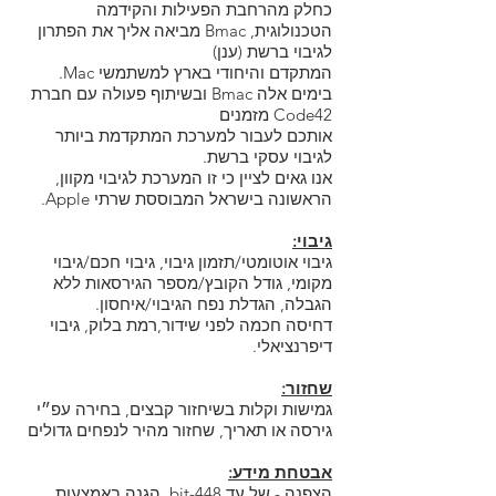
כחלק מהרחבת הפעילות והקידמה
הטכנולוגית, Bmac מביאה אליך את הפתרון
לגיבוי ברשת (ענן)
המתקדם והיחודי בארץ למשתמשי Mac.
בימים אלה Bmac ובשיתוף פעולה עם חברת
Code42 מזמנים
אותכם לעבור למערכת המתקדמת ביותר
לגיבוי עסקי ברשת.
אנו גאים לציין כי זו המערכת לגיבוי מקוון,
הראשונה בישראל המבוססת שרתי Apple.
גיבוי:
גיבוי אוטומטי/תזמון גיבוי, גיבוי חכם/גיבוי
מקומי, גודל הקובץ/מספר הגירסאות ללא
הגבלה, הגדלת נפח הגיבוי/איחסון.
דחיסה חכמה לפני שידור,רמת בלוק, גיבוי
דיפרנציאלי.
שחזור:
גמישות וקלות בשיחזור קבצים, בחירה עפ״י
גירסה או תאריך, שחזור מהיר לנפחים גדולים
אבטחת מידע:
הצפנה - של עד 448-bit, הגנה באמצעות